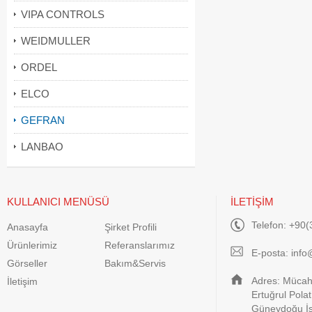
VIPA CONTROLS
WEIDMULLER
ORDEL
ELCO
GEFRAN
LANBAO
KULLANICI MENÜSÜ
İLETİŞİM
Telefon: +90(
Anasayfa
Şirket Profili
Ürünlerimiz
Referanslarımız
E-posta:
info
Görseller
Bakım&Servis
Adres: Mücahi
İletişim
Ertuğrul Pola
Güneydoğu İş