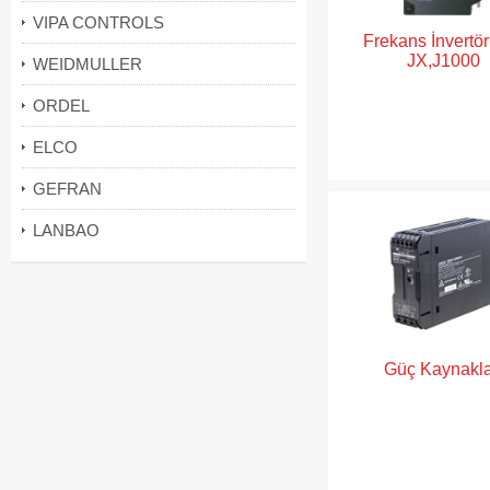
VIPA CONTROLS
Frekans İnvertörl
JX,J1000
WEIDMULLER
ORDEL
ELCO
GEFRAN
LANBAO
Güç Kaynakla