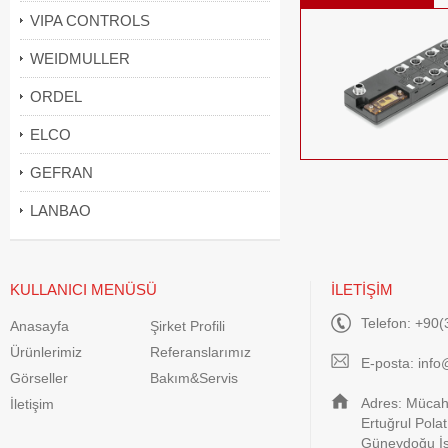
VIPA CONTROLS
WEIDMULLER
ORDEL
ELCO
GEFRAN
LANBAO
KULLANICI MENÜSÜ
İLETİŞİM
Telefon: +90(
Anasayfa
Şirket Profili
Ürünlerimiz
Referanslarımız
E-posta:
info
Görseller
Bakım&Servis
Adres: Mücahi
İletişim
Ertuğrul Pola
Güneydoğu İş