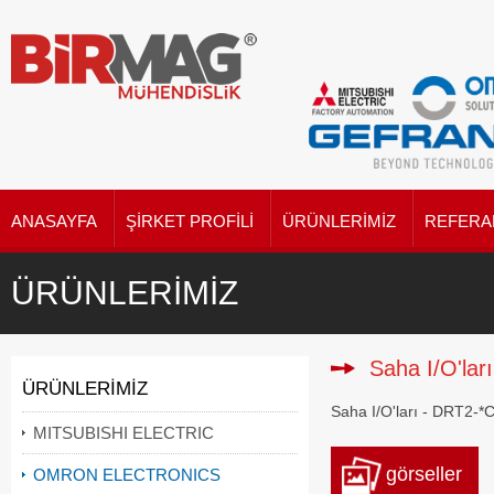
ANASAYFA
ŞIRKET PROFILI
ÜRÜNLERIMIZ
REFERA
ÜRÜNLERIMIZ
Saha I/O'ları
ÜRÜNLERIMIZ
Saha I/O'ları - DRT2-*
MITSUBISHI ELECTRIC
görseller
OMRON ELECTRONICS