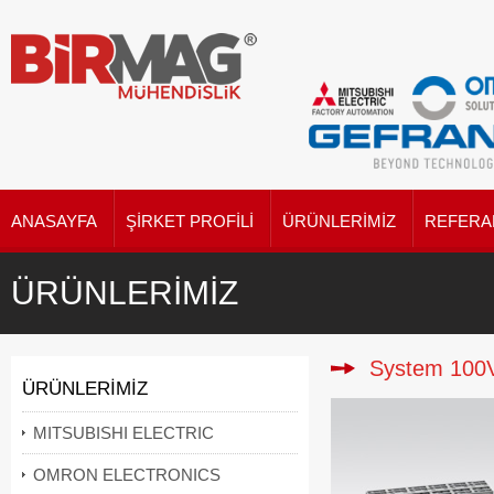
ANASAYFA
ŞIRKET PROFILI
ÜRÜNLERIMIZ
REFERA
ÜRÜNLERIMIZ
System 100
ÜRÜNLERIMIZ
MITSUBISHI ELECTRIC
OMRON ELECTRONICS