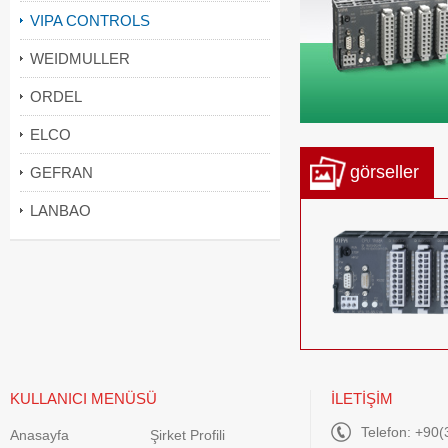
VIPA CONTROLS
WEIDMULLER
ORDEL
ELCO
görseller
GEFRAN
LANBAO
KULLANICI MENÜSÜ
İLETİŞİM
Telefon: +90(
Anasayfa
Şirket Profili