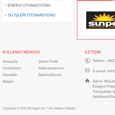
ENERJİ OTOMASYONU
SU İŞLERİ OTOMASYONU
KULLANICI MENÜSÜ
İLETİŞİM
Telefon: +90(
Anasayfa
Şirket Profili
Ürünlerimiz
Referanslarımız
E-posta:
info
Görseller
Bakım&Servis
Adres: Mücahi
İletişim
Ertuğrul Pola
Güneydoğu İş
Şehitkamil/G
Copyright © 2015 Birmag.Com. Tüm Hakları Saklıdır.