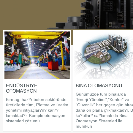
ENDÜSTRIYEL
BINA OTOMASYONU
OTOMASYON
Günümüzde tüm binalarda
Birmag, haz?r beton sektöründe
"Enerji Yönetimi","Konfor" ve
üreticilerin tüm, i?letme ve üretim
"Güvenlik" her geçen gün bira
yönetimi ihtiyaçlar?n? kar??
daha ön plana ç?kmaktad?r. 
lamaktad?r. Komple otomasyon
ko?ullar? sa?lamak da Bina
sistemleri çözümü
Otomasyon Sistemleri ile
mümkün