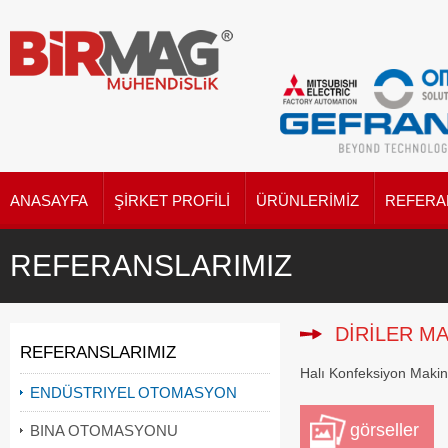
ANASAYFA
ŞIRKET PROFILI
ÜRÜNLERIMIZ
REFERA
REFERANSLARIMIZ
DİRİLER M
REFERANSLARIMIZ
Halı Konfeksiyon Makin
ENDÜSTRIYEL OTOMASYON
görseller
BINA OTOMASYONU